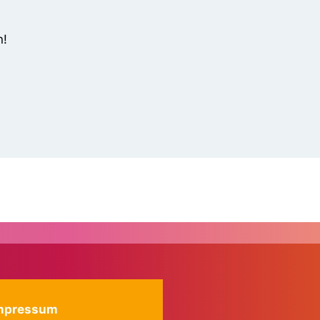
n!
mpressum